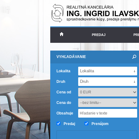
PREDAJ
PR
VYHĽADÁVANIE
Lokalita
Lokalita
Druh
Druh
Cena od
Cena do
Obsahuje
Predaj
Prenájom