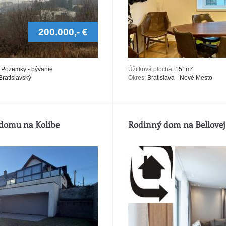
200.000,- €
Pozemky - bývanie
Úžitková plocha:
151m²
ratislavský
Okres:
Bratislava - Nové Mesto
domu na Kolibe
Rodinný dom na Bellovej 