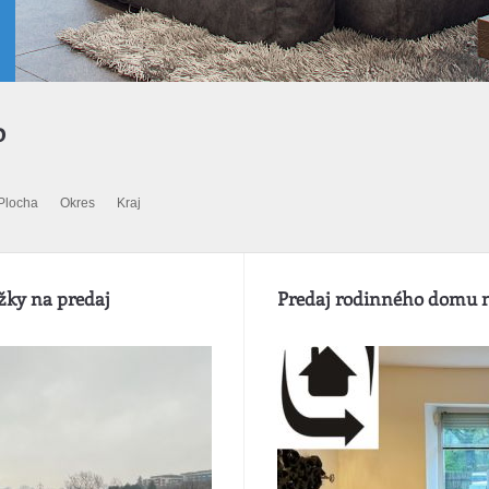
o
Plocha
Okres
Kraj
žky na predaj
Predaj rodinného domu n