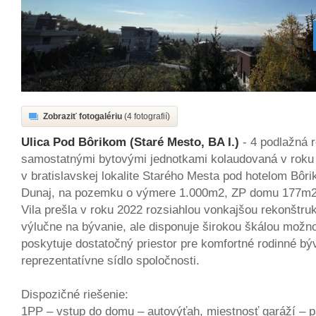
Zobraziť fotogalériu
(4 fotografií)
Ulica Pod Bôrikom (Staré Mesto, BA I.)
- 4 podlažná r
samostatnými bytovými jednotkami kolaudovaná v roku
v bratislavskej lokalite Starého Mesta pod hotelom Bôr
Dunaj, na pozemku o výmere 1.000m2, ZP domu 177m
Vila prešla v roku 2022 rozsiahlou vonkajšou rekonštruk
výlučne na bývanie, ale disponuje širokou škálou možno
poskytuje dostatočný priestor pre komfortné rodinné bý
reprezentatívne sídlo spoločnosti.
Dispozičné riešenie:
1PP – vstup do domu – autovýťah, miestnosť garáží – p