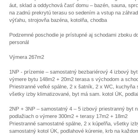
áut, sklad a oddychová časť domu – bazén, sauna, sp
na zadnú prekrytú terasu so sedením a vstup na záhrad
výťahu, strojovňa bazéna, kotolňa, chodba
Podzemné poschodie je prístupné aj schodami zboku d
personál
Výmera 267m2
1NP - prízemie – samostatný bezbariérový 4 izbový byt
výmere bytu 148m2 + 20m2 terasa s východom a scho
Priestranné veľké spálne, 2 x šatník, 2 x WC, kuchyňa 
všetky izby klimatizované, byt má sam. kotol ÚK, podl
2NP + 3NP – samostatný 4 – 5 izbový priestranný byt 
podlažiach o výmere 300m2 + terasy 17m2 + 18m2
Priestranné samostatné spálne, 2 x kúpeľňa, všetky izb
samostatný kotol ÚK, podlahové kúrenie, krb na každo