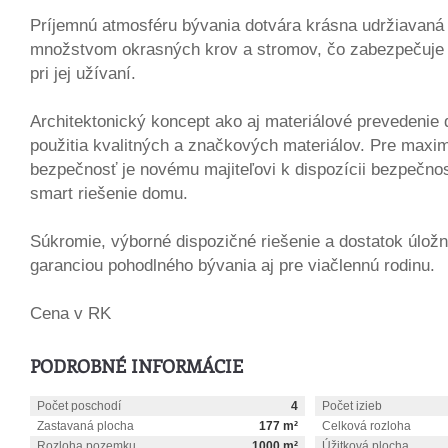
Príjemnú atmosféru bývania dotvára krásna udržiavaná
množstvom okrasných krov a stromov, čo zabezpečuje 
pri jej užívaní.
Architektonický koncept ako aj materiálové prevedeni
použitia kvalitných a značkových materiálov. Pre maxim
bezpečnosť je novému majiteľovi k dispozícii bezpečno
smart riešenie domu.
Súkromie, výborné dispozičné riešenie a dostatok úložn
garanciou pohodlného bývania aj pre viačlennú rodinu.
Cena v RK
PODROBNÉ INFORMÁCIE
Počet poschodí
4
Počet izieb
Zastavaná plocha
177 m²
Celková rozloha
Rozloha pozemku
1000 m²
Úžitková plocha