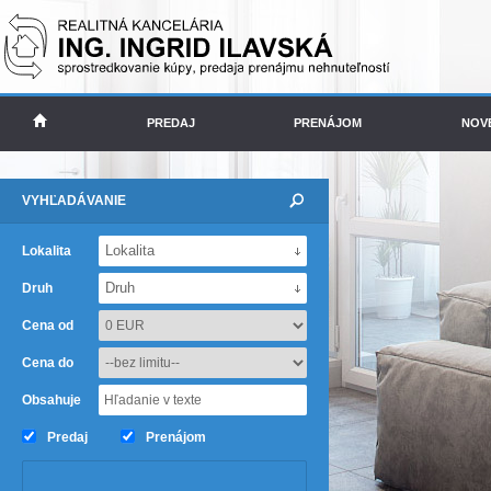
PREDAJ
PRENÁJOM
NOV
VYHĽADÁVANIE
Lokalita
Lokalita
Druh
Druh
Cena od
Cena do
Obsahuje
Predaj
Prenájom