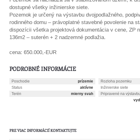
dostupné všetky inžinierske siete.
Pozemok je určený na výstavbu dvojpodlažného, podpi
rodinného domu – právoplatné stavebné povolenie na s
dispozícii všetka projektová dokumentácia v cene, ZP
136m2 – suterén + 2 nadzemné podlažia.
cena: 650.000,-EUR
PODROBNÉ INFORMÁCIE
Poschodie
prízemie
Rozloha pozemku
Status
aktívne
Inžinierske siete
Terén
mierny svah
Pripravené na výstavb
vyd
PRE VIAC INFORMÁCIÍ KONTAKTUJTE