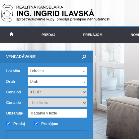
PREDAJ
PRENÁJOM
NOV
VYHĽADÁVANIE
Lokalita
Lokalita
Druh
Druh
Cena od
Cena do
Obsahuje
Predaj
Prenájom