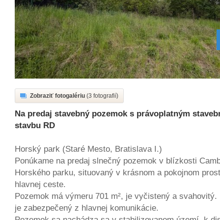
Zobraziť fotogalériu
(3 fotografií)
Na predaj stavebný pozemok s právoplatným stave
stavbu RD
Horský park (Staré Mesto, Bratislava I.)
Ponúkame na predaj slnečný pozemok v blízkosti Camb
Horského parku, situovaný v krásnom a pokojnom prostr
hlavnej ceste.
Pozemok má výmeru 701 m², je vyčistený a svahovitý.
je zabezpečený z hlavnej komunikácie.
Pozemok sa nachádza sa v stabilizovanom území, k dis