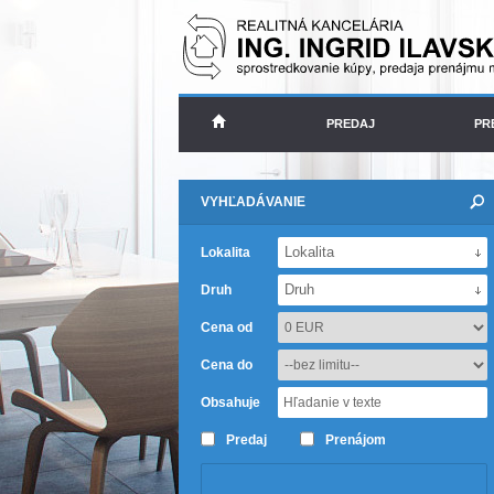
PREDAJ
PR
VYHĽADÁVANIE
Lokalita
Lokalita
Druh
Druh
Cena od
Cena do
Obsahuje
Predaj
Prenájom