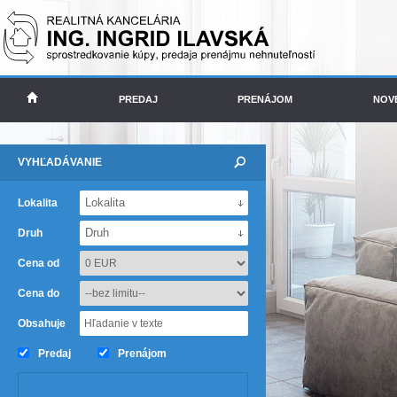
PREDAJ
PRENÁJOM
NOV
VYHĽADÁVANIE
Lokalita
Lokalita
Druh
Druh
Cena od
Cena do
Obsahuje
Predaj
Prenájom