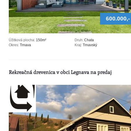
600.000,-
Úžitková plocha:
150m²
Druh:
Chata
Okres:
Trnava
Kraj:
Trnavský
Rekreačná drevenica v obci Legnava na predaj