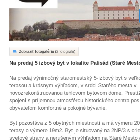
Zobraziť fotogalériu
(2 fotografií)
Na predaj 5 izbový byt v lokalite Palisád (Staré Mesto
Na predaj výnimočný staromestský 5-izbový byt s veľ
terasou a krásnym výhľadom, v srdci Starého mesta v
novozrekonštruovanou tehlovom bytovom dome. Prestí
spojení s príjemnou atmosférou historického centra pos
obyvateľom komfortné a pokojné bývanie.
Byt pozostáva z 5 obytných miestností a má výmeru 2
terasy o výmere 19m2. Byt je situovaný na 2NP/3 s orie
svetové strany a nerušeným výhľadom na Staré Mesto 