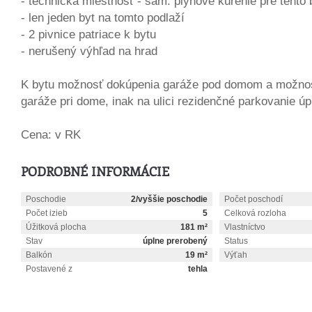
- technická miestnosť - sam. plynové kúrenie pre tento 
- len jeden byt na tomto podlaží
- 2 pivnice patriace k bytu
- nerušený výhľad na hrad
K bytu možnosť dokúpenia garáže pod domom a možno
garáže pri dome, inak na ulici rezidenčné parkovanie 
Cena: v RK
PODROBNÉ INFORMÁCIE
Poschodie
2/vyššie poschodie
Počet poschodí
Počet izieb
5
Celková rozloha
Úžitková plocha
181 m²
Vlastníctvo
Stav
úplne prerobený
Status
Balkón
19 m²
Výťah
Postavené z
tehla