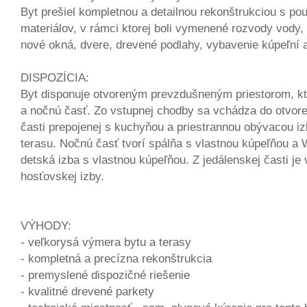
Byt prešiel kompletnou a detailnou rekonštrukciou s pou
materiálov, v rámci ktorej boli vymenené rozvody vody, 
nové okná, dvere, drevené podlahy, vybavenie kúpeľní 
DISPOZÍCIA:
Byt disponuje otvoreným prevzdušneným priestorom, kt
a nočnú časť. Zo vstupnej chodby sa vchádza do otvore
časti prepojenej s kuchyňou a priestrannou obývacou i
terasu. Nočnú časť tvorí spálňa s vlastnou kúpeľňou a
detská izba s vlastnou kúpeľňou. Z jedálenskej časti je 
hosťovskej izby.
VÝHODY:
- veľkorysá výmera bytu a terasy
- kompletná a precízna rekonštrukcia
- premyslené dispozičné riešenie
- kvalitné drevené parkety