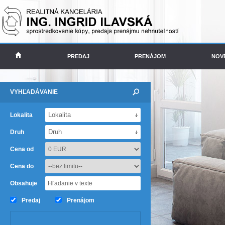
PREDAJ
PRENÁJOM
NOV
VYHĽADÁVANIE
Lokalita
Lokalita
Druh
Druh
Cena od
Cena do
Obsahuje
Predaj
Prenájom