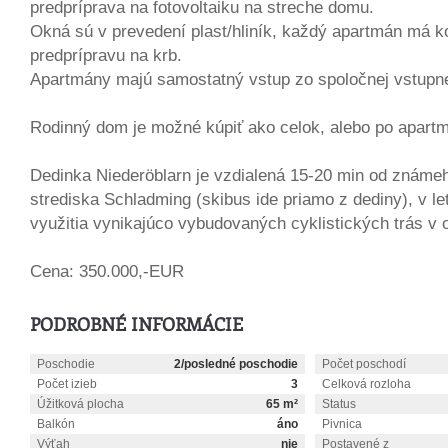
predpríprava na fotovoltaiku na streche domu.
Okná sú v prevedení plast/hliník, každý apartmán má k
predprípravu na krb.
Apartmány majú samostatný vstup zo spoločnej vstupne
Rodinný dom je možné kúpiť ako celok, alebo po apart
Dedinka Niederöblarn je vzdialená 15-20 min od známe
strediska Schladming (skibus ide priamo z dediny), v l
využitia vynikajúco vybudovaných cyklistických trás v o
Cena: 350.000,-EUR
PODROBNÉ INFORMÁCIE
Poschodie
2/posledné poschodie
Počet poschodí
Počet izieb
3
Celková rozloha
Úžitková plocha
65 m²
Status
Balkón
áno
Pivnica
Výťah
nie
Postavené z