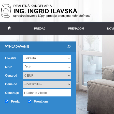
PREDAJ
PRENÁJOM
NOV
VYHĽADÁVANIE
Lokalita
Lokalita
Druh
Druh
Cena od
Cena do
Obsahuje
Predaj
Prenájom