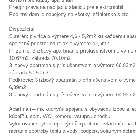
Predpríprava na nabíjaciu stanicu pre elektromobil.
Rodinný dom je napojený na všetky inžinierske siete.
Dispozícia:
Suterén: pivnica o výmere 4,6 - 5,2m2 ku každému apar
spoločný priestor na relax o výmere 42,5m2
Prízemie: 3 izbový apartmán s príslušenstvom o výmer
10,67m2, záhrada 70,10m2
3 izbový apartmán s príslušenstvom o výmere 66,83m2
záhrada 50,50m2
Podkrovie: 3 izbový apartmán s príslušenstvom o výme
6,89m2
3 izbový apartmán s príslušenstvom o výmere 64,93m2
Apartmán – má kuchyňu spojenú s obývacou izbou a jed
kúpeľňu, sam. WC, komoru, vstupnú chodbu.
Vykurovanie bytov tepelným čerpadlom, ovládaním na d
meranie spotreby tepla a vody, podpora solárnym dohr