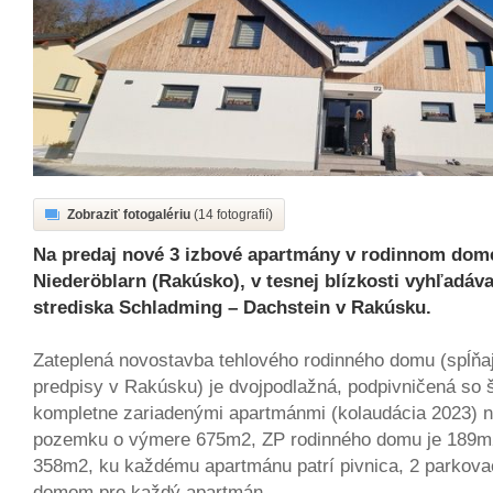
Zobraziť fotogalériu
(14 fotografií)
Na predaj nové 3 izbové apartmány v rodinnom dome
Niederöblarn (Rakúsko), v tesnej blízkosti vyhľadáv
strediska Schladming – Dachstein v Rakúsku.
Zateplená novostavba tehlového rodinného domu (spĺňa
predpisy v Rakúsku) je dvojpodlažná, podpivničená so 
kompletne zariadenými apartmánmi (kolaudácia 2023) n
pozemku o výmere 675m2, ZP rodinného domu je 189m
358m2, ku každému apartmánu patrí pivnica, 2 parkova
domom pre každý apartmán